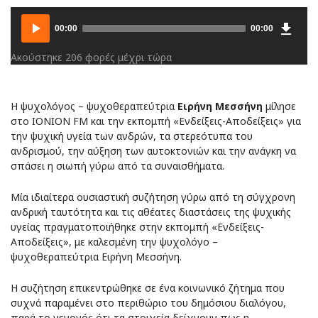
Downlo
Audio
00:00
00:00
Player
Ακούστηκε 206 φορές μέχρι τώρα
Η ψυχολόγος – ψυχοθεραπεύτρια
Ειρήνη Μεσσήνη
μίλησε
στο IONION FM και την εκπομπή «Ενδείξεις-Αποδείξεις» για
την ψυχική υγεία των ανδρών, τα στερεότυπα του
ανδρισμού, την αύξηση των αυτοκτονιών και την ανάγκη να
σπάσει η σιωπή γύρω από τα συναισθήματα.
Μία ιδιαίτερα ουσιαστική συζήτηση γύρω από τη σύγχρονη
ανδρική ταυτότητα και τις αθέατες διαστάσεις της ψυχικής
υγείας πραγματοποιήθηκε στην εκπομπή «Ενδείξεις-
Αποδείξεις», με καλεσμένη την ψυχολόγο –
ψυχοθεραπεύτρια Ειρήνη Μεσσήνη.
Η συζήτηση επικεντρώθηκε σε ένα κοινωνικό ζήτημα που
συχνά παραμένει στο περιθώριο του δημόσιου διαλόγου,
παρά το γεγονός ότι τα στοιχεία δείχνουν πως η