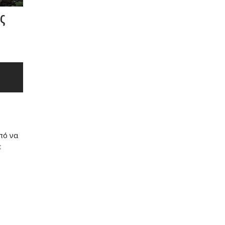
ς
πό να
ε