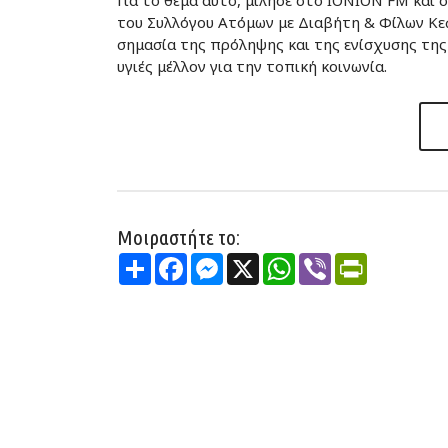
Για το θέμα αυτό, μίλησε στο IONION FM και σ
του Συλλόγου Ατόμων με Διαβήτη & Φίλων Κεφ
σημασία της πρόληψης και της ενίσχυσης της
υγιές μέλλον για την τοπική κοινωνία.
Μοιραστήτε το:
Share
Facebook
Messenger
X
WhatsApp
Viber
PrintFriend