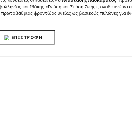
τις «Ενδείξεις-Αποδείξεις» ο
Αναστάσης Λασκαράτος
, πρόε
αλληνίας και Ιθάκης «Γνώση και Στάση Ζωής», αναδεικνύοντα
 πρωτοβάθμιας φροντίδας υγείας ως βασικούς πυλώνες για έν
ΕΠΙΣΤΡΟΦΉ
ly