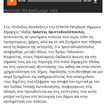
00:00
00:00
Player
Ακούστηκε 402 φορές μέχρι τώρα
Στις «Ενδείξεις-Αποδείξεις» του IONION FM μίλησε σήμερα ο
δήμαρχος Ήλιδας
Χρήστος Χριστοδουλόπουλος
,
απαντώντας σε ερωτήματα πολιτών που είχαν τεθεί τις
προηγούμενες ημέρες, αλλά και σε νέα ζητήματα που τέθηκαν
κατά τη διάρκεια της εκπομπής. Ο κ. Χριστοδουλόπουλος
αναφέρθηκε, μεταξύ άλλων, στο δρόμο Παλουκίου–
Κουρούτας, στους Παγκόσμιους Παιδικούς Αγώνες και στη
σημασία τους για την περιοχή, στο παλιό δημαρχείο Ήλιδας
και στις προοπτικές αξιοποίησής του, καθώς και στην ελλιπή
χρηματοδότηση του δήμου. Παράλληλα, τοποθετήθηκε και για
σειρά ζητημάτων της καθημερινότητας που απασχολούν
τους δημότες, ενώ εξέφρασε την άποψή του σχετικά με τον
νέο Κώδικα Τοπικής Αυτοδιοίκησης, αναφερόμενος στις
αλλαγές που προωθούνται και στις επιπτώσεις που αυτές
μπορεί να έχουν στη λειτουργία των δήμων και στην
εξυπηρέτηση των πολιτών.