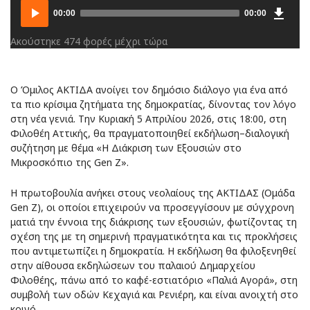
Downlo
Audio
00:00
00:00
Player
Ακούστηκε 474 φορές μέχρι τώρα
Ο Όμιλος ΑΚΤΙΔΑ ανοίγει τον δημόσιο διάλογο για ένα από
τα πιο κρίσιμα ζητήματα της δημοκρατίας, δίνοντας τον λόγο
στη νέα γενιά. Την Κυριακή 5 Απριλίου 2026, στις 18:00, στη
Φιλοθέη Αττικής, θα πραγματοποιηθεί εκδήλωση–διαλογική
συζήτηση με θέμα «Η Διάκριση των Εξουσιών στο
Μικροσκόπιο της Gen Z».
Η πρωτοβουλία ανήκει στους νεολαίους της ΑΚΤΙΔΑΣ (Ομάδα
Gen Z), οι οποίοι επιχειρούν να προσεγγίσουν με σύγχρονη
ματιά την έννοια της διάκρισης των εξουσιών, φωτίζοντας τη
σχέση της με τη σημερινή πραγματικότητα και τις προκλήσεις
που αντιμετωπίζει η δημοκρατία. Η εκδήλωση θα φιλοξενηθεί
στην αίθουσα εκδηλώσεων του παλαιού Δημαρχείου
Φιλοθέης, πάνω από το καφέ-εστιατόριο «Παλιά Αγορά», στη
συμβολή των οδών Κεχαγιά και Ρενιέρη, και είναι ανοιχτή στο
κοινό.