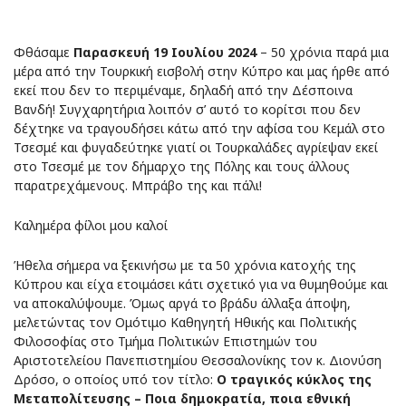
Φθάσαμε
Παρασκευή 19 Ιουλίου 2024
– 50 χρόνια παρά μια
μέρα από την Τουρκική εισβολή στην Κύπρο και μας ήρθε από
εκεί που δεν το περιμέναμε, δηλαδή από την Δέσποινα
Βανδή! Συγχαρητήρια λοιπόν σ’ αυτό το κορίτσι που δεν
δέχτηκε να τραγουδήσει κάτω από την αφίσα του Κεμάλ στο
Τσεσμέ και φυγαδεύτηκε γιατί οι Τουρκαλάδες αγρίεψαν εκεί
στο Τσεσμέ με τον δήμαρχο της Πόλης και τους άλλους
παρατρεχάμενους. Μπράβο της και πάλι!
Καλημέρα φίλοι μου καλοί
Ήθελα σήμερα να ξεκινήσω με τα 50 χρόνια κατοχής της
Κύπρου και είχα ετοιμάσει κάτι σχετικό για να θυμηθούμε και
να αποκαλύψουμε. Όμως αργά το βράδυ άλλαξα άποψη,
μελετώντας τον Ομότιμο Καθηγητή Ηθικής και Πολιτικής
Φιλοσοφίας στο Τμήμα Πολιτικών Επιστημών του
Αριστοτελείου Πανεπιστημίου Θεσσαλονίκης τον κ. Διονύση
Δρόσο, ο οποίος υπό τον τίτλο:
Ο τραγικός κύκλος της
Μεταπολίτευσης – Ποια δημοκρατία, ποια εθνική