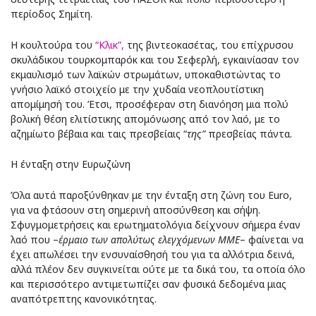
περίοδος Σημίτη.
Η κουλτούρα του
“Κλικ”,
της βιντεοκασέτας, του επίχρυσου
σκυλάδικου τουρκομπαρόκ και του Σεφερλή, εγκαινίασαν τον
εκμαυλισμό των λαϊκών στρωμάτων, υποκαθιστώντας το
γνήσιο λαϊκό στοιχείο με την χυδαία νεοπλουτίστικη
απομίμησή του. Έτσι, προσέφεραν στη διανόηση μια πολύ
βολική θέση ελιτίστικης απομόνωσης από τον λαό, με το
αζημίωτο βέβαια και ταις πρεσβείαις “
της”
πρεσβείας πάντα.
Η ένταξη στην Ευρωζώνη
Όλα αυτά παροξύνθηκαν με την ένταξη στη ζώνη του Euro,
για να φτάσουν στη σημερινή αποσύνθεση και σήψη.
Σφυγμομετρήσεις και ερωτηματολόγια δείχνουν σήμερα έναν
λαό που –
έρμαιο των απολύτως ελεγχόμενων ΜΜΕ
– φαίνεται να
έχει απωλέσει την ενσυναίσθησή του για τα αλλότρια δεινά,
αλλά πλέον δεν συγκινείται ούτε με τα δικά του, τα οποία όλο
και περισσότερο αντιμετωπίζει σαν φυσικά δεδομένα μιας
αναπότρεπτης κανονικότητας.