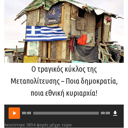
Ο τραγικός κύκλος της
Μεταπολίτευσης – Ποια δημοκρατία,
ποια εθνική κυριαρχία!
Downlo
Audio
00:00
00:00
Player
Ακούστηκε 3854 φορές μέχρι τώρα