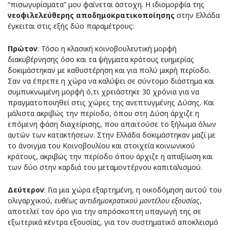
“πισωγυρίσματα” μου φαίνεται άστοχη. Η ιδιομορφία της
νεοφιλελεύθερης αποδημοκρατικοποίησης
στην Ελλάδα
έγκειται στις εξής δύο παραμέτρους:
Πρώτον
: Τόσο η κλασική κοινοβουλευτική μορφή
διακυβέρνησης όσο και τα ψήγματα κράτους ευημερίας
δοκιμάστηκαν με καθυστέρηση και για πολύ μικρή περίοδο.
Σαν να έπρεπε η χώρα να καλύψει σε σύντομο διάστημα και
συμπυκνωμένη μορφή ό,τι χρειάστηκε 30 χρόνια για να
πραγματοποιηθεί στις χώρες της ανεπτυγμένης Δύσης. Και
μάλιστα ακριβώς την περίοδο, όπου στη Δύση άρχιζε η
επόμενη φάση διαχείρισης, που απαιτούσε το ξήλωμα όλων
αυτών των κατακτήσεων. Στην Ελλάδα δοκιμάστηκαν μαζί με
το άνοιγμα του Κοινοβουλίου και στοιχεία κοινωνικού
κράτους, ακριβώς την περίοδο όπου άρχιζε η απαξίωση και
των δύο στην καρδιά του μεταμοντέρνου καπιταλισμού.
Δεύτερον
: Για μια χώρα εξαρτημένη, η οικοδόμηση αυτού του
ολιγαρχικού,
ευθέως αντιδημοκρατικού μοντέλου εξουσίας
,
αποτελεί τον όρο για την απρόσκοπτη υπαγωγή της σε
εξωτερικά κέντρα εξουσίας, για τον συστηματικό αποκλεισμό