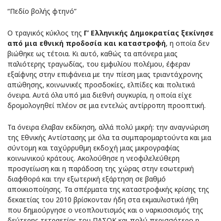
“Πεδίο βολής φτηνό”
Ο τραγικός κύκλος της
Γ’ Ελληνικής Δημοκρατίας ξεκίνησε
από μια εθνική προδοσία και καταστροφή
, η οποία δεν
βιώθηκε ως τέτοια. Κι αυτό, καθώς τα απόνερα μιας
παλιότερης τραγωδίας, του εμφυλίου πολέμου, έφεραν
εξαίφνης στην επιφάνεια με την πίεση μιας τριαντάχρονης
απώθησης, κοινωνικές προσδοκίες, ελπίδες και πολιτικά
όνειρα. Αυτά όλα υπό μια διεθνή συγκυρία, η οποία είχε
δρομολογηθεί πλέον σε μια εντελώς αντίρροπη προοπτική.
Τα όνειρα έλαβαν εκδίκηση, αλλά πολύ μικρή: την αναγνώριση
της Εθνικής Αντίστασης με όλα τα συμπαρομαρτούντα και μια
σύντομη και ταχύρρυθμη εκδοχή μιας μικρογραφίας
κοινωνικού κράτους. Ακολούθησε η νεοφιλελεύθερη
προσγείωση και η παράδοση της χώρας στην εσωτερική
διαφθορά και την εξωτερική εξάρτηση σε βαθμό
αποικιοποίησης. Τα σπέρματα της καταστροφικής κρίσης της
δεκαετίας του 2010 βρίσκονταν ήδη στα εκμαυλιστικά ήθη
που δημιούργησε ο νεοπλουτισμός και ο ναρκισσισμός της
δεύτερης τετραετίας του ΠΑΣΟΚ και πολύ περισσότερο η