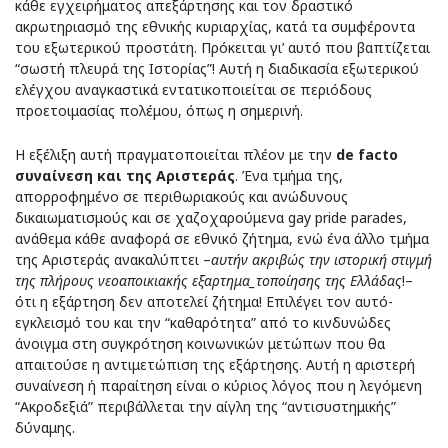
κάθε εγχειρήματος απεξάρτησης και τον δραστικό
ακρωτηριασμό της εθνικής κυριαρχίας, κατά τα συμφέροντα
του εξωτερικού προστάτη. Πρόκειται γι’ αυτό που βαπτίζεται
“σωστή πλευρά της Ιστορίας”! Αυτή η διαδικασία εξωτερικού
ελέγχου αναγκαστικά εντατικοποιείται σε περιόδους
προετοιμασίας πολέμου, όπως η σημερινή.
Η εξέλιξη αυτή πραγματοποιείται πλέον με την
de facto
συναίνεση και της Αριστεράς
. Ένα τμήμα της,
απορροφημένο σε περιθωριακούς και ανώδυνους
δικαιωματισμούς και σε χαζοχαρούμενα gay pride parades,
ανάθεμα κάθε αναφορά σε εθνικό ζήτημα, ενώ ένα άλλο τμήμα
της Αριστεράς ανακαλύπτει –
αυτήν ακριβώς την ιστορική στιγμή
της πλήρους νεοαποικιακής εξαρτημα_τοποίησης της Ελλάδας
!–
ότι η εξάρτηση δεν αποτελεί ζήτημα! Επιλέγει τον αυτό-
εγκλεισμό του και την “καθαρότητα” από το κινδυνώδες
άνοιγμα στη συγκρότηση κοινωνικών μετώπων που θα
απαιτούσε η αντιμετώπιση της εξάρτησης. Αυτή η αριστερή
συναίνεση ή παραίτηση είναι ο κύριος λόγος που η λεγόμενη
“Ακροδεξιά” περιβάλλεται την αίγλη της “αντισυστημικής”
δύναμης.