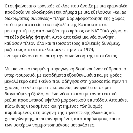
Έτσι φαίνεται ο τραγικός κύκλος που άνοιξε με μια κραυγαλέα
προδοσία να ολοκληρώνεται σήμερα με μια εθελούσια –
και με
διακομματική συναίνεση
– πλήρη δορυφοροποίηση της χώρας
υπό την εποπτεία του εισβολέα της Κύπρου και σε
μετατροπή της από ανεξάρτητο κράτος σε ΝΑΤΟϊκό χώρο, σε
“
πεδίο βολής φτηνό
”. Αυτό αποτελεί μια νέα συνθήκη,
καθόσον πλέον όλο και περισσότερες πολιτικές δυνάμεις,
μαζί τους και οι αποκλεισμένες πριν το 1974,
ενσωματώνονται σε αυτή την συναίνεση της υποτέλειας.
Με μια κατεστραμμένη παραγωγική δομή και έναν εύθραυστο
υπερ-τουρισμό, με εισοδήματα εξουθενωμένα και με χρέος
μεγαλύτερο από εκείνο που οδήγησε στη χρεοκοπία πριν 14
χρόνια, το νέο αίμα της κοινωνίας αναγκάζεται σε μια
διογκούμενη έξοδο, σε ένα νέου τύπου μεταναστευτικό
ρεύμα προσωπικού υψηλού μορφωτικού επιπέδου. Απομένει
πίσω ένας γερασμένος και ηττημένος πληθυσμός,
παραδομένος στη σαγήνη της τηλεοπτικής βλακείας και
χειραγώγησης, περιτριγυρισμένος από παράνομους και εκ
των υστέρων νομιμοποιημένους μετανάστες.