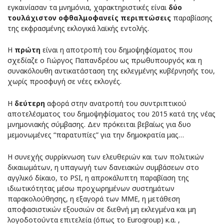
εγκαινίασαν τα μνημόνια, χαρακτηριστικές είναι
δύο
τουλάχιστον οφθαλμοφανείς περιπτώσεις
παραβίασης
της εκφρασμένης εκλογικά λαϊκής εντολής.
Η
πρώτη
είναι η αποτροπή του δημοψηφίσματος που
σχεδίαζε ο Γιώργος Παπανδρέου ως πρωθυπουργός και η
συνακόλουθη αντικατάσταση της εκλεγμένης κυβέρνησής του,
χωρίς προσφυγή σε νέες εκλογές.
Η
δεύτερη
αφορά στην ανατροπή του συντριπτικού
αποτελέσματος του δημοψηφίσματος του 2015 κατά της νέας
μνημονιακής σύμβασης. Δεν πρόκειται βεβαίως για δυο
μεμονωμένες “παρατυπίες” για την δημοκρατία μας…
Η συνεχής συρρίκνωση των ελευθεριών και των πολιτικών
δικαιωμάτων, η υπαγωγή των δανειακών συμβάσεων στο
αγγλικό δίκαιο, το PSI, η απροκάλυπτη παραβίαση της
ιδιωτικότητας μέσω προχωρημένων συστημάτων
παρακολούθησης, η εξαγορά των ΜΜΕ, η μετάθεση
αποφασιστικών εξουσιών σε διεθνή μη εκλεγμένα και μη
λογοδοτούντα επιτελεία (όπως το Eurogroup) κ.α. ,