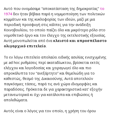
Αυτό που ονομάσαμε “αποκατάσταση της δημοκρατίας”
το
1974
δεν ήταν βέβαια παρά η νομιμοποίηση των πολιτικών
κομμάτων και της κυκλοφορίας των ιδεών, μαζί με μια
περιοδική προσφυγή στις κάλπες για την ανάδειξη
Κοινοβουλίου, το οποίο παίζει όλο και μικρότερο ρόλο στο
νομοθετικό έργο και τον έλεγχο της εκτελεστικής εξουσίας.
Αυτή μονοπωλείται από ένα
κλειστό και απροσπέλαστο
ολιγαρχικό επιτελείο
.
Το εν λόγω επιτελείο απολαύει ειδικής ασυλίας ενισχυμένης
με ad hoc ρυθμίσεις περί ακαταδίωκτου, βρίσκεται εκτός
ελέγχου και λογοδοσίας και χειραγωγεί όλο και πιο
απροκάλυπτα τον “ανεξάρτητο” και θεμελιώδη για το
καθεστώς, θεσμό της Δικαιοσύνης. Αυτά αποτελούν
παγκόσμιες τάσεις, παρά τις ανά χώρα ιδιομορφίες και
παραδόσεις. Πρόκειται δε για χαρακτηριστικά κατ’ εξοχήν
μετανεωτερικά κι όχι για κατάλοιπα και επιβιώσεις ή
απολιθώματα.
Αυτός είναι ο λόγος για τον οποίο, η χρήση του όρου